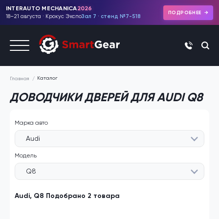
INTERAUTO MECHANICA
2026
ПОДРОБНЕЕ
18–21 августа · Крокус Экспо
Зал 7 · стенд №7-518
+7 (495)
Каталог
Главная
ДОВОДЧИКИ ДВЕРЕЙ ДЛЯ AUDI Q8
Марка авто
Audi
Модель
Q8
Audi, Q8 Подобрано 2 товара