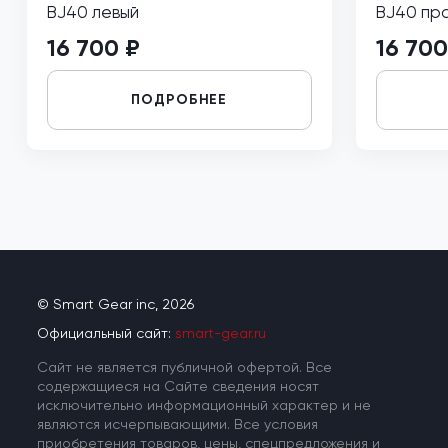
BJ40 левый
BJ40 пр
16 700 ₽
16 700
ПОДРОБНЕЕ
© Smart Gear inc, 2026
Официальный сайт:
smart-gear.ru
Cайт не является публичной офертой. Все
содержащиеся на Сайте сведения носят
исключительно информационный характер и не
являются исчерпывающими. Все условия
приобретения товаров, цены, спецпредложения и