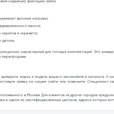
ивая надежную фиксацию замка.
ерживает высокие нагрузки;
еждевременного износа;
х скрипов и скрежета;
 деталь.
ункционал, характерный для топовых комплектаций. Это универ
й перепродаже.
 выберите марку и модель вашего автомобиля в каталоге. У на
оставьте заявку на нашем сайте или позвоните. Специалист св
сположенного в Москве. Для клиентов из других городов предус
ки в одном из сертифицированных центров, адреса которых есть