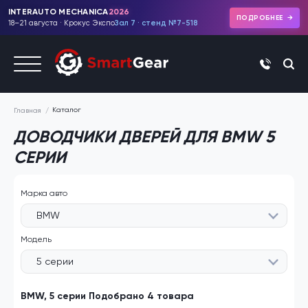
INTERAUTO MECHANICA
2026
ПОДРОБНЕЕ
18–21 августа · Крокус Экспо
Зал 7 · стенд №7-518
+7 (495)
Каталог
Главная
ДОВОДЧИКИ ДВЕРЕЙ ДЛЯ BMW 5
СЕРИИ
Марка авто
BMW
Модель
5 серии
BMW, 5 серии Подобрано 4 товара