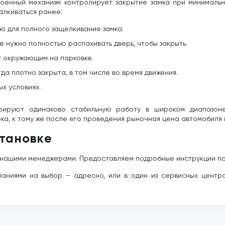
роенный механизм контролирует закрытие замка при минималь
алкиваться ранее:
ю для полного защелкивание замка.
е нужно полностью распахивать дверь, чтобы закрыть.
т окружающим на парковке.
да плотно закрыта, в том числе во время движения.
х условиях.
трируют одинаково стабильную работу в широком диапазон
а, к тому же после его проведения рыночная цена автомобиля 
становке
с нашими менеджерами. Предоставляем подробные инструкции по 
аниями на выбор – адресно, или в один из сервисных центров