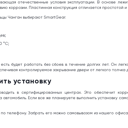
ывающая отечественные условия эксплуатации. В основе лежи
твию коррозии. Пластинная конструкция отличается простотой и
льцы Чанган выбирают SmartGear:
ев;
0 °C;
есть будет работать без сбоев в течение долгих лет. Он лег
спечивая контролируемое закрывание двери от легкого толчка 
ить установку
оводить в сертифицированных центрах. Это обеспечит кор
 автомобиль. Если все же планируете выполнить установку само
и по телефону. Забрать его можно самовывозом из нашего офис