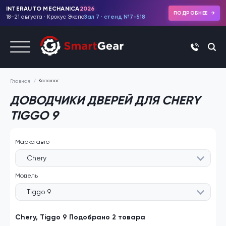
INTERAUTO MECHANICA
2026
ПОДРОБНЕЕ
18–21 августа · Крокус Экспо
Зал 7 · стенд №7-518
+7 (495)
Каталог
Главная
ДОВОДЧИКИ ДВЕРЕЙ ДЛЯ CHERY
TIGGO 9
Марка авто
Chery
Модель
Tiggo 9
Chery, Tiggo 9 Подобрано 2 товара