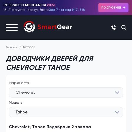
INTERAUTO MECHANICA
2026
ПОДРОБНЕЕ
18–21 августа · Крокус Экспо
Зал 7 · стенд №7-518
+7 (495)
Каталог
Главная
ДОВОДЧИКИ ДВЕРЕЙ ДЛЯ
CHEVROLET TAHOE
Марка авто
Chevrolet
Модель
Tahoe
Chevrolet, Tahoe Подобрано 2 товара