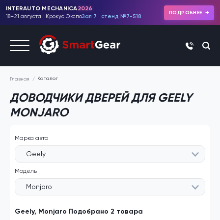
INTERAUTO MECHANICA
2026
ПОДРОБНЕЕ
18–21 августа · Крокус Экспо
Зал 7 · стенд №7-518
+7 (495)
Каталог
Главная
ДОВОДЧИКИ ДВЕРЕЙ ДЛЯ GEELY
MONJARO
Марка авто
Geely
Модель
Monjaro
Geely, Monjaro Подобрано 2 товара