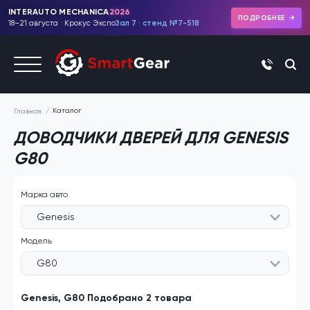
INTERAUTO MECHANICA
2026
ПОДРОБНЕЕ
18–21 августа · Крокус Экспо
Зал 7 · стенд №7-518
+7 (495)
Каталог
Главная
ДОВОДЧИКИ ДВЕРЕЙ ДЛЯ GENESIS
G80
Марка авто
Genesis
Модель
G80
Genesis, G80 Подобрано 2 товара