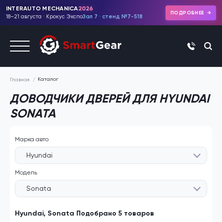
INTERAUTO MECHANICA
2026
ПОДРОБНЕЕ
18–21 августа · Крокус Экспо
Зал 7 · стенд №7-518
+7 (495)
Каталог
Главная
ДОВОДЧИКИ ДВЕРЕЙ ДЛЯ HYUNDAI
SONATA
Марка авто
Hyundai
Модель
Sonata
Hyundai, Sonata Подобрано 5 товаров