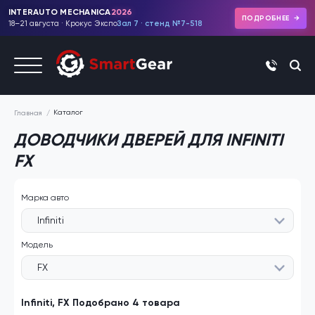
INTERAUTO MECHANICA
2026
ПОДРОБНЕЕ
18–21 августа · Крокус Экспо
Зал 7 · стенд №7-518
+7 (495)
Каталог
Главная
ДОВОДЧИКИ ДВЕРЕЙ ДЛЯ INFINITI
FX
Марка авто
Infiniti
Модель
FX
Infiniti, FX Подобрано 4 товара