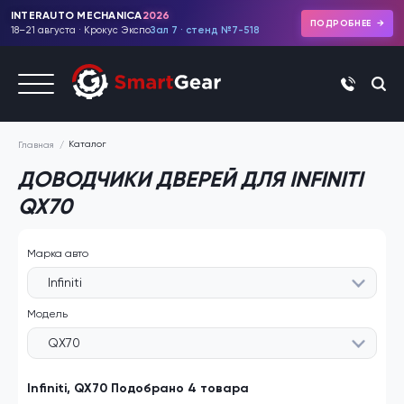
INTERAUTO MECHANICA
2026
ПОДРОБНЕЕ
18–21 августа · Крокус Экспо
Зал 7 · стенд №7-518
+7 (495)
Каталог
Главная
ДОВОДЧИКИ ДВЕРЕЙ ДЛЯ INFINITI
QX70
Марка авто
Infiniti
Модель
QX70
Infiniti, QX70 Подобрано 4 товара