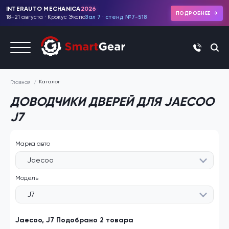
INTERAUTO MECHANICA
2026
ПОДРОБНЕЕ
18–21 августа · Крокус Экспо
Зал 7 · стенд №7-518
+7 (495)
Каталог
Главная
ДОВОДЧИКИ ДВЕРЕЙ ДЛЯ JAECOO
J7
Марка авто
Jaecoo
Модель
J7
Jaecoo, J7 Подобрано 2 товара