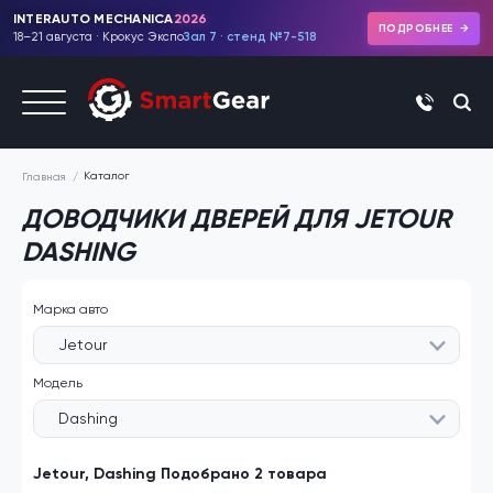
INTERAUTO MECHANICA
2026
ПОДРОБНЕЕ
18–21 августа · Крокус Экспо
Зал 7 · стенд №7-518
+7 (495)
Каталог
Главная
ДОВОДЧИКИ ДВЕРЕЙ ДЛЯ JETOUR
DASHING
Марка авто
Jetour
Модель
Dashing
Jetour, Dashing Подобрано 2 товара