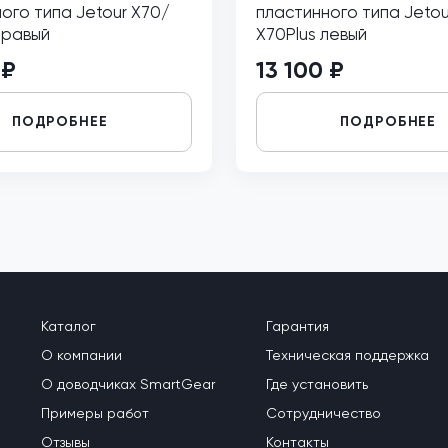
ого типа Jetour X70/
пластинного типа Jetou
правый
Х70Plus левый
 ₽
13 100 ₽
ПОДРОБНЕЕ
ПОДРОБНЕЕ
Каталог
Гарантия
О компании
Техническая поддержка
О доводчиках SmartGear
Где установить
Примеры работ
Сотрудничество
Отзывы
Контакты