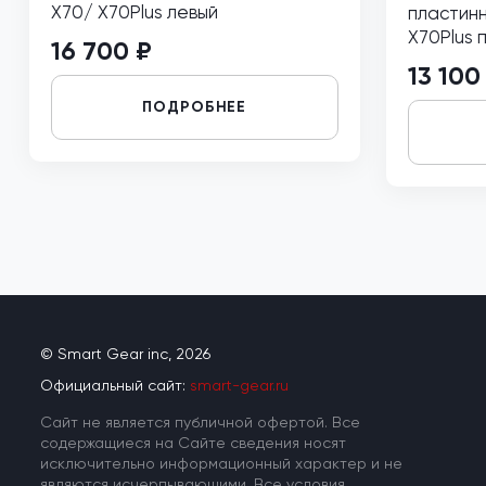
X70/ Х70Plus левый
пластинн
Х70Plus 
16 700 ₽
13 100
ПОДРОБНЕЕ
© Smart Gear inc, 2026
Официальный сайт:
smart-gear.ru
Cайт не является публичной офертой. Все
содержащиеся на Сайте сведения носят
исключительно информационный характер и не
являются исчерпывающими. Все условия