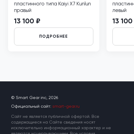
пластинного типа Kaiyi X7 Kunlun
пластинно
правый
левый
13 100 ₽
13 100
ПОДРОБНЕЕ
© Smart Gear inc, 2026
Официальный сайт:
smart-gear.ru
Cайт не является публичной офертой. Все
содержащиеся на Сайте сведения носят
исключительно информационный характер и не
являются исчерпывающими. Все условия