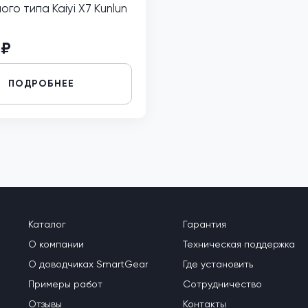
го типа Kaiyi X7 Kunlun
 ₽
ПОДРОБНЕЕ
Каталог
Гарантия
О компании
Техническая поддержка
О доводчиках SmartGear
Где установить
Примеры работ
Сотрудничество
Отзывы
Контакты