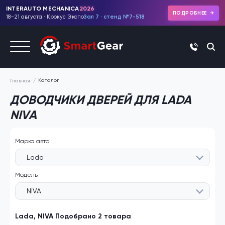
INTERAUTO MECHANICA
2026
ПОДРОБНЕЕ
18–21 августа · Крокус Экспо
Зал 7 · стенд №7-518
+7 (495)
Каталог
Главная
ДОВОДЧИКИ ДВЕРЕЙ ДЛЯ LADA
NIVA
Марка авто
Lada
Модель
NIVA
Lada, NIVA Подобрано 2 товара