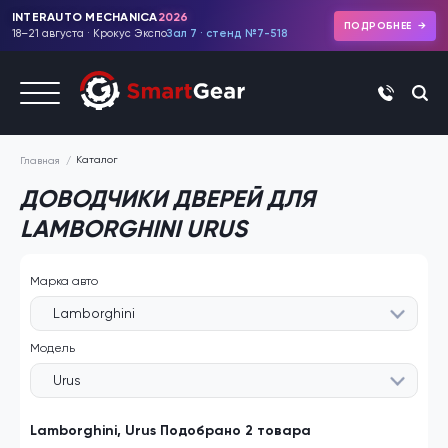
INTERAUTO MECHANICA
2026
ПОДРОБНЕЕ
18–21 августа · Крокус Экспо
Зал 7 · стенд №7-518
+7 (495)
Каталог
Главная
ДОВОДЧИКИ ДВЕРЕЙ ДЛЯ
LAMBORGHINI URUS
Марка авто
Lamborghini
Модель
Urus
Lamborghini, Urus Подобрано 2 товара