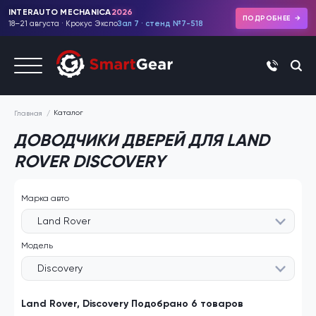
INTERAUTO MECHANICA
2026
ПОДРОБНЕЕ
18–21 августа · Крокус Экспо
Зал 7 · стенд №7-518
+7 (495)
Каталог
Главная
ДОВОДЧИКИ ДВЕРЕЙ ДЛЯ LAND
ROVER DISCOVERY
Марка авто
Land Rover
Модель
Discovery
Land Rover, Discovery Подобрано 6 товаров