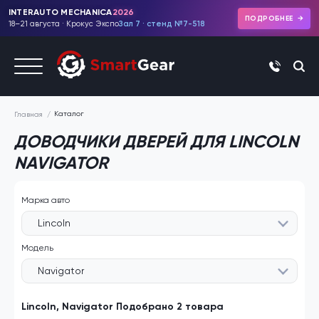
INTERAUTO MECHANICA
2026
ПОДРОБНЕЕ
18–21 августа · Крокус Экспо
Зал 7 · стенд №7-518
+7 (495)
Каталог
Главная
ДОВОДЧИКИ ДВЕРЕЙ ДЛЯ LINCOLN
NAVIGATOR
Марка авто
Lincoln
Модель
Navigator
Lincoln, Navigator Подобрано 2 товара