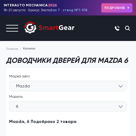
INTERAUTO MECHANICA
2026
ПОДРОБНЕЕ
18–21 августа · Крокус Экспо
Зал 7 · стенд №7-518
+7 (495)
Каталог
Главная
ДОВОДЧИКИ ДВЕРЕЙ ДЛЯ MAZDA 6
Марка авто
Mazda
Модель
6
Mazda, 6 Подобрано 2 товара