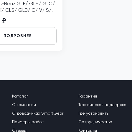
s-Benz GLE/ GLS/ GLC/
/ CLS/ GLB/ C/ V/ S/
Vito левый
 ₽
ПОДРОБНЕЕ
Каталог
Гарантия
О компании
Техническая поддержка
О доводчиках SmartGear
Где установить
Примеры работ
Сотрудничество
Отзывы
Контакты