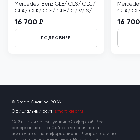
Mercedes-Benz GLE/ GLS/ GLC/
Mercede
GLA/ GLK/ CLS/ GLB/ C/ V/ S/
GLA/ GLK
E/ EQS/ Vito правый
E/ EQS/ 
16 700 ₽
16 700
ПОДРОБНЕЕ
© Smart Gear inc, 2026
Официальный сайт:
smart-gear.ru
Cайт не является публичной офертой. Все
содержащиеся на Сайте сведения носят
исключительно информационный характер и не
являются исчерпывающими. Все условия