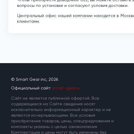
вопросы по установке и согласуют условия доставки.
Центральный офис нашей компании находится в Москве
клиентами.
© Smart Gear inc, 2026
Официальный сайт:
smart-gear.ru
Cайт не является публичной офертой. Все
содержащиеся на Сайте сведения носят
исключительно информационный характер и не
являются исчерпывающими. Все условия
приобретения товаров, цены, спецпредложения и
комплекты указаны с целью ознакомления.
Комплектации и цены могут быть изменены без