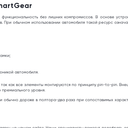
martGear
т функциональность без лишних компромиссов. В основе устро
в. При обычном использовании автомобиля такой ресурс означа
замки;
оникой автомобиля.
 так как все элементы монтируются по принципу pin-to-pin. Вне
 премиального уровня.
ги обычно дороже в полтора-два раза при сопоставимых харак
заявку на нашем сайте. Наши специалисты помогут подобрать о