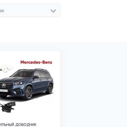
сс
ильный доводчик