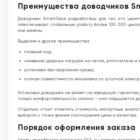
Преимущества доводчиков S
Доводчики SmartGear разработаны для тех, кто цени
обеспечивает стабильную работу более 100 000 цикло
или замены.
Выделим и другие преимущества:
плавный ход;
снижение ударных нагрузок на петли, уплотнители и 
установка без сверления кузова;
полная совместимость механизма со штатной электр
Установка доводчика не влияет на заводскую гарантию,
только комфортабельность салона – она повышается до
Отдельно стоит отметить стоимость: импортные анало
выбором с точки зрения соотношения цены и качества.
Порядок оформления заказа
Чтобы приобрести доводчики GLE, вы можете оставить 