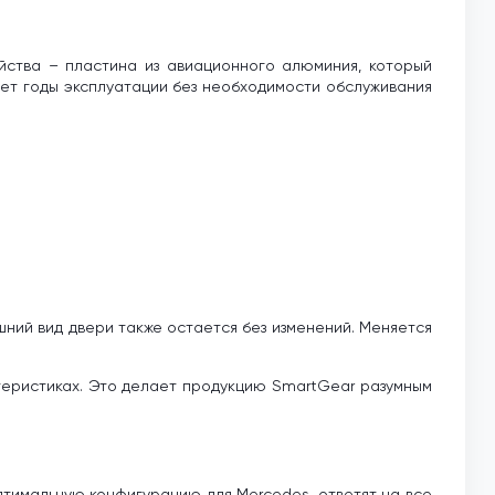
йства – пластина из авиационного алюминия, который
ет годы эксплуатации без необходимости обслуживания
шний вид двери также остается без изменений. Меняется
теристиках. Это делает продукцию SmartGear разумным
птимальную конфигурацию для Mercedes, ответят на все