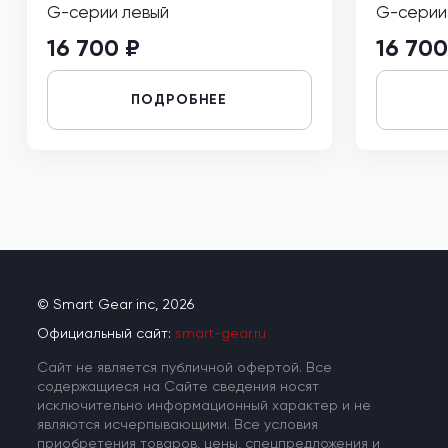
G-серии левый
G-серии
16 700 ₽
16 700
ПОДРОБНЕЕ
© Smart Gear inc, 2026
Официальный сайт:
smart-gear.ru
Cайт не является публичной офертой. Все
содержащиеся на Сайте сведения носят
исключительно информационный характер и не
являются исчерпывающими. Все условия
приобретения товаров, цены, спецпредложения и