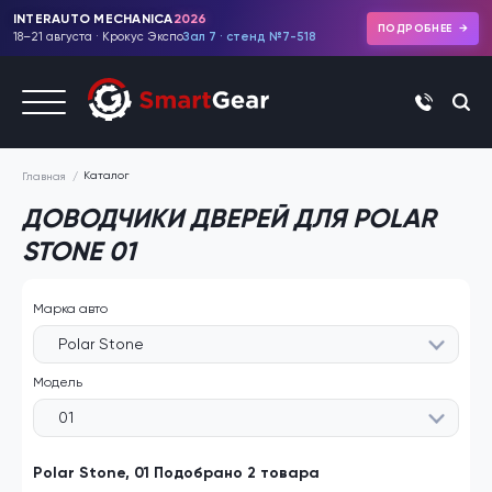
INTERAUTO MECHANICA
2026
ПОДРОБНЕЕ
18–21 августа · Крокус Экспо
Зал 7 · стенд №7-518
+7 (495)
Каталог
Главная
ДОВОДЧИКИ ДВЕРЕЙ ДЛЯ POLAR
STONE 01
Марка авто
Polar Stone
Модель
01
Polar Stone, 01 Подобрано 2 товара