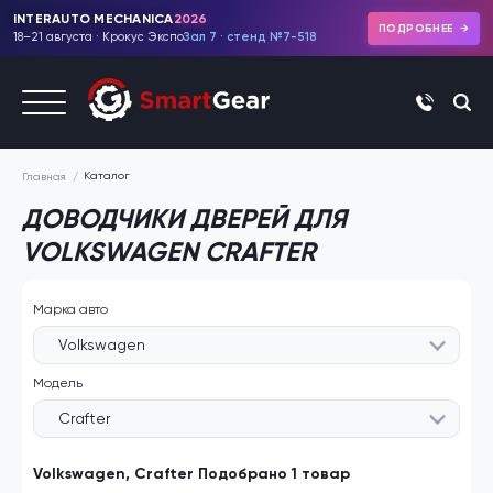
INTERAUTO MECHANICA
2026
ПОДРОБНЕЕ
18–21 августа · Крокус Экспо
Зал 7 · стенд №7-518
+7 (495)
Каталог
Главная
ДОВОДЧИКИ ДВЕРЕЙ ДЛЯ
VOLKSWAGEN CRAFTER
Марка авто
Volkswagen
Модель
Crafter
Volkswagen, Crafter Подобрано 1 товар