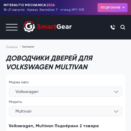
INTERAUTO MECHANICA
2026
ПОДРОБНЕЕ
18–21 августа · Крокус Экспо
Зал 7 · стенд №7-518
+7 (495)
Каталог
Главная
ДОВОДЧИКИ ДВЕРЕЙ ДЛЯ
VOLKSWAGEN MULTIVAN
Марка авто
Volkswagen
Модель
Multivan
Volkswagen, Multivan Подобрано 2 товара