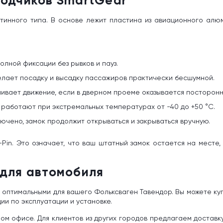
одчиков SmartGear
тинного типа. В основе лежит пластина из авиационного алю
лной фиксации без рывков и пауз.
делает посадку и высадку пассажиров практически бесшумной.
ивает движение, если в дверном проеме оказывается посторонн
 работают при экстремальных температурах от -40 до +50 °C.
ючено, замок продолжит открываться и закрываться вручную.
Pin. Это означает, что ваш штатный замок остается на месте
для автомобиля
оптимальными для вашего Фольксваген Тавендор. Вы можете куп
и по эксплуатации и установке.
ом офисе. Для клиентов из других городов предлагаем доставк