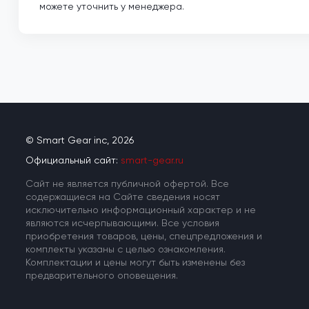
можете уточнить у менеджера.
© Smart Gear inc, 2026
Официальный сайт:
smart-gear.ru
Cайт не является публичной офертой. Все
содержащиеся на Сайте сведения носят
исключительно информационный характер и не
являются исчерпывающими. Все условия
приобретения товаров, цены, спецпредложения и
комплекты указаны с целью ознакомления.
Комплектации и цены могут быть изменены без
предварительного оповещения.