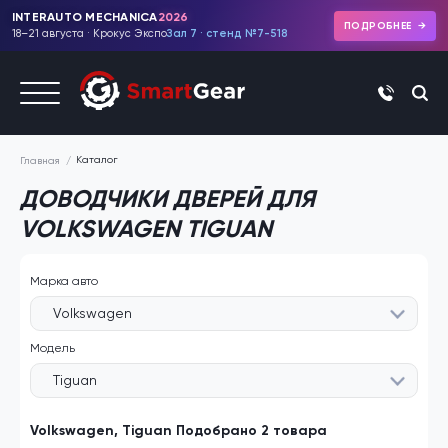
INTERAUTO MECHANICA
2026
ПОДРОБНЕЕ
18–21 августа · Крокус Экспо
Зал 7 · стенд №7-518
+7 (495)
Каталог
Главная
ДОВОДЧИКИ ДВЕРЕЙ ДЛЯ
VOLKSWAGEN TIGUAN
Марка авто
Volkswagen
Модель
Tiguan
Volkswagen, Tiguan Подобрано 2 товара