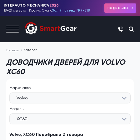
INTERAUTO MECHANICA
2026
ПОДРОБНЕЕ
18–21 августа · Крокус Экспо
Зал 7 · стенд №7-518
+7 (495)
Каталог
Главная
ДОВОДЧИКИ ДВЕРЕЙ ДЛЯ VOLVO
XC60
Марка авто
Volvo
Модель
XC60
Volvo, XC60 Подобрано 2 товара