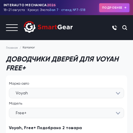
INTERAUTO MECHANICA
2026
ПОДРОБНЕЕ
18–21 августа · Крокус Экспо
Зал 7 · стенд №7-518
+7 (495)
Каталог
Главная
ДОВОДЧИКИ ДВЕРЕЙ ДЛЯ VOYAH
FREE+
Марка авто
Voyah
Модель
Free+
Voyah, Free+ Подобрано 2 товара