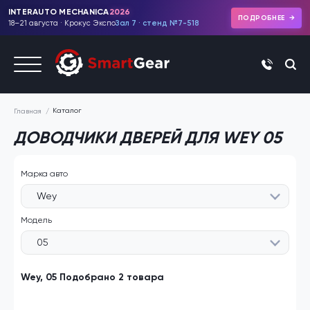
INTERAUTO MECHANICA
2026
ПОДРОБНЕЕ
18–21 августа · Крокус Экспо
Зал 7 · стенд №7-518
+7 (495)
Каталог
Главная
ДОВОДЧИКИ ДВЕРЕЙ ДЛЯ WEY 05
Марка авто
Wey
Модель
05
Wey, 05 Подобрано 2 товара