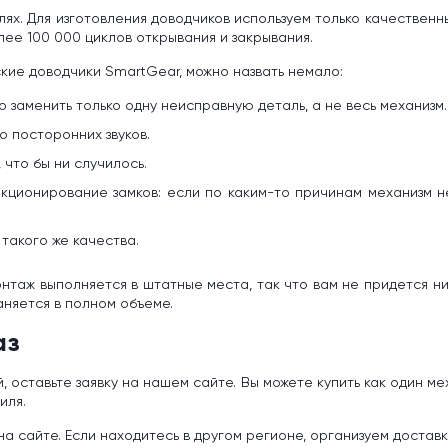
лях. Для изготовления доводчиков используем только качестве
ее 100 000 циклов открывания и закрывания.
кие доводчики SmartGear, можно назвать немало:
 заменить только одну неисправную деталь, а не весь механизм.
о посторонних звуков.
 что бы ни случилось.
ционирование замков: если по каким-то причинам механизм не
 такого же качества.
онтаж выполняется в штатные места, так что вам не придется 
аняется в полном объеме.
аз
 оставьте заявку на нашем сайте. Вы можете купить как один ме
иля.
 на сайте. Если находитесь в другом регионе, организуем доста