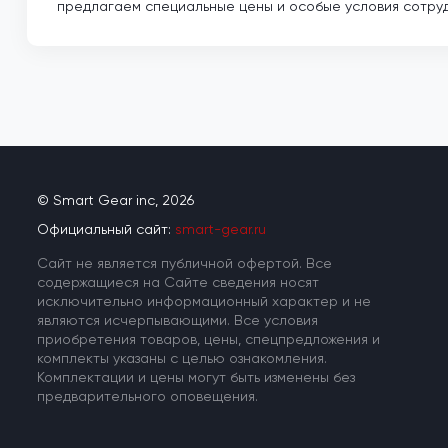
предлагаем специальные цены и особые условия сотру
© Smart Gear inc, 2026
Официальный сайт:
smart-gear.ru
Cайт не является публичной офертой. Все
содержащиеся на Сайте сведения носят
исключительно информационный характер и не
являются исчерпывающими. Все условия
приобретения товаров, цены, спецпредложения и
комплекты указаны с целью ознакомления.
Комплектации и цены могут быть изменены без
предварительного оповещения.