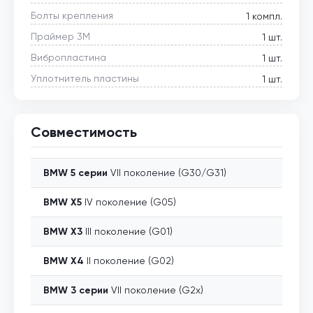
Болты крепления
1 компл.
Праймер 3М
1 шт.
Вибропластина
1 шт.
Уплотнитель пластины
1 шт.
Совместимость
BMW
5 серии
VII поколение (G30/G31)
BMW
X5
IV поколение (G05)
BMW
X3
III поколение (G01)
BMW
X4
II поколение (G02)
BMW
3 серии
VII поколение (G2x)