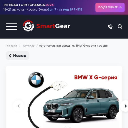
INTERAUTO MECHANICA
2026
ПОДРОБНЕЕ
18–21 августа · Крокус Экспо
Зал 7 · стенд №7-518
+7 (495)
Автомобильный доводчик BMW G-серии правый
Каталог
Главная
Назад