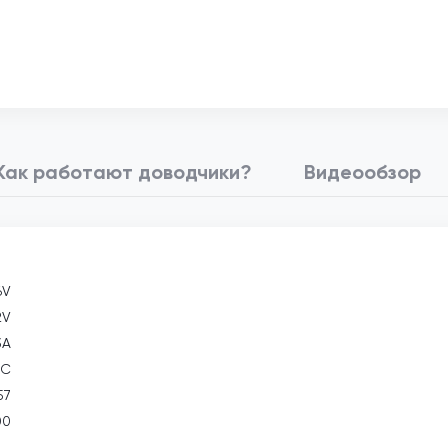
Как работают доводчики?
Видеообзор
6V
2V
3А
°С
57
00