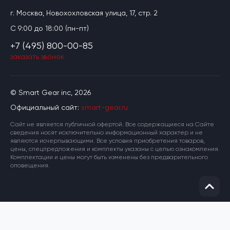
г. Москва, Новохохловская улица, 17, стр. 2
C 9:00 до 18:00 (пн-пт)
+7 (495) 800-00-85
заказать звонок
© Smart Gear inc, 2026
Официальный сайт:
smart-gear.ru
Cайт не является публичной офертой. Все содержащиеся на Сайте
сведения носят исключительно информационный характер и не
являются исчерпывающими. Все условия приобретения товаров,
цены, спецпредложения и комплекты указаны с целью ознакомления.
Комплектации и цены могут быть изменены без предварительного
оповещения.