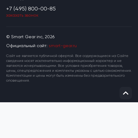
+7 (495) 800-00-85
заказать звонок
© Smart Gear inc, 2026
Официальный сайт:
smart-gear.ru
Cайт не является публичной офертой. Все содержащиеся на Сайте
сведения носят исключительно информационный характер и не
являются исчерпывающими. Все условия приобретения товаров,
цены, спецпредложения и комплекты указаны с целью ознакомления.
Комплектации и цены могут быть изменены без предварительного
оповещения.