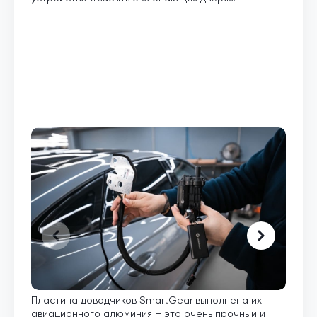
Пластина доводчиков SmartGear выполнена их
Внут
авиационного алюминия – это очень прочный и
кото