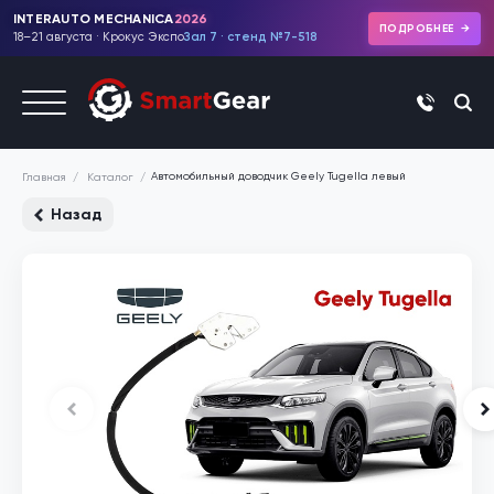
INTERAUTO MECHANICA
2026
ПОДРОБНЕЕ
18–21 августа · Крокус Экспо
Зал 7 · стенд №7-518
+7 (495)
Автомобильный доводчик Geely Tugella левый
Каталог
Главная
Назад