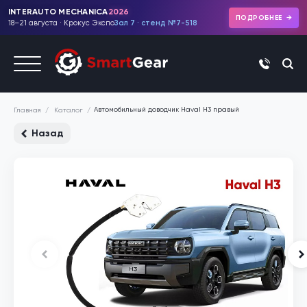
INTERAUTO MECHANICA
2026
ПОДРОБНЕЕ
18–21 августа · Крокус Экспо
Зал 7 · стенд №7-518
+7 (495)
Автомобильный доводчик Haval H3 правый
Каталог
Главная
Назад