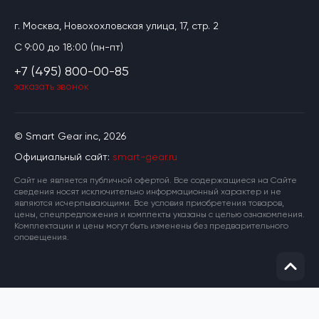
г. Москва, Новохохловская улица, 17, стр. 2
C 9:00 до 18:00 (пн-пт)
+7 (495) 800-00-85
заказать звонок
© Smart Gear inc, 2026
Официальный сайт:
smart-gear.ru
Cайт не является публичной офертой. Все содержащиеся на Сайте
сведения носят исключительно информационный характер и не
являются исчерпывающими. Все условия приобретения товаров,
цены, спецпредложения и комплекты указаны с целью ознакомления.
Комплектации и цены могут быть изменены без предварительного
оповещения.