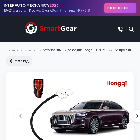
INTERAUTO MECHANICA
2026
ПОДРОБНЕЕ
18–21 августа · Крокус Экспо
Зал 7 · стенд №7-518
+7 (495)
Автомобильный доводчик Hongqi H5/H9/HS5/HS7 правый
Каталог
Главная
Назад