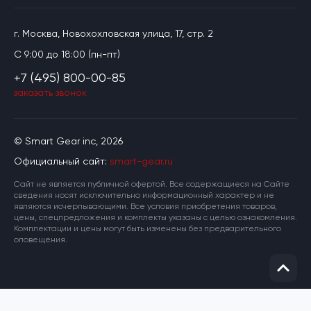
г. Москва, Новохохловская улица, 17, стр. 2
C 9:00 до 18:00 (пн-пт)
+7 (495) 800-00-85
заказать звонок
© Smart Gear inc, 2026
Официальный сайт:
smart-gear.ru
Cайт не является публичной офертой. Все содержащиеся на Сайте
сведения носят исключительно информационный характер и не
являются исчерпывающими. Все условия приобретения товаров,
цены, спецпредложения и комплекты указаны с целью ознакомления.
Комплектации и цены могут быть изменены без предварительного
оповещения.