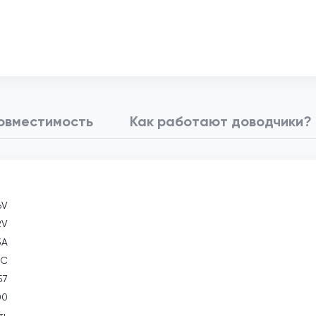
овместимость
Как работают доводчики?
6V
2V
3А
°С
57
00
ть