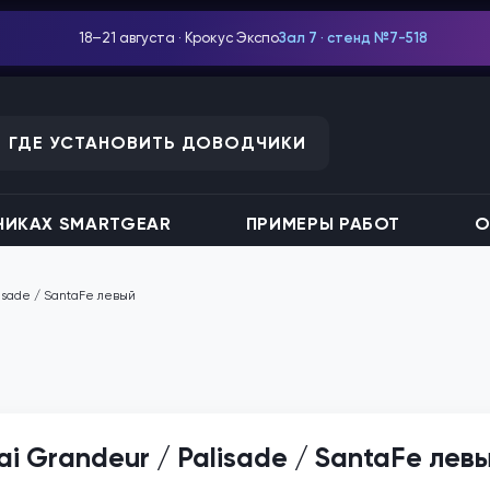
18–21 августа · Крокус Экспо
Зал 7 · стенд №7-518
ГДЕ УСТАНОВИТЬ ДОВОДЧИКИ
ИКАХ SMARTGEAR
ПРИМЕРЫ РАБОТ
О
isade / SantaFe левый
 Grandeur / Palisade / SantaFe лев