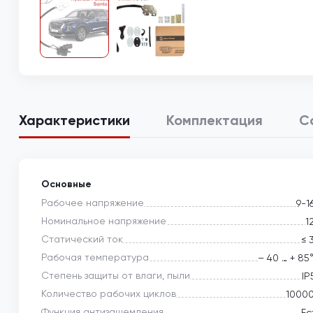
Характеристики
Комплектация
С
Основные
Рабочее напряжение
9-1
Номинальное напряжение
1
Статический ток
≤ 
Рабочая температура
– 40 … + 85
Степень защиты от влаги, пыли
IP
Количество рабочих циклов
1000
Функция антизащемления
Ес