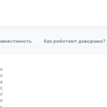
овместимость
Как работают доводчики?
6V
2V
3А
°С
57
00
ть