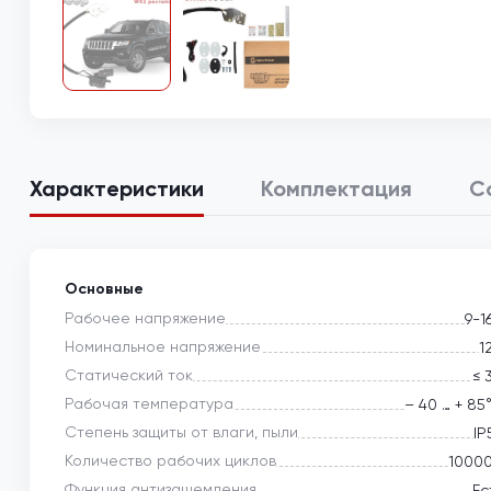
Характеристики
Комплектация
С
Основные
Рабочее напряжение
9-1
Номинальное напряжение
1
Статический ток
≤ 
Рабочая температура
– 40 … + 85
Степень защиты от влаги, пыли
IP
Количество рабочих циклов
1000
Функция антизащемления
Ес