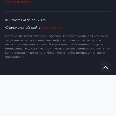
заказать звонок
© Smart Gear inc, 2026
Официальный сайт:
smart-gear.ru
Cайт не является публичной офертой. Все содержащиеся на Сайте
сведения носят исключительно информационный характер и не
являются исчерпывающими. Все условия приобретения товаров,
цены, спецпредложения и комплекты указаны с целью ознакомления.
Комплектации и цены могут быть изменены без предварительного
оповещения.