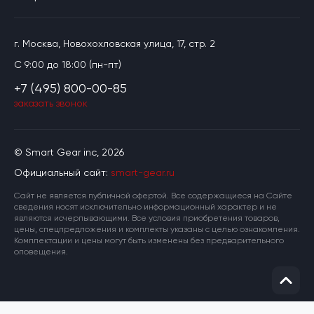
г. Москва, Новохохловская улица, 17, стр. 2
C 9:00 до 18:00 (пн-пт)
+7 (495) 800-00-85
заказать звонок
© Smart Gear inc, 2026
Официальный сайт:
smart-gear.ru
Cайт не является публичной офертой. Все содержащиеся на Сайте
сведения носят исключительно информационный характер и не
являются исчерпывающими. Все условия приобретения товаров,
цены, спецпредложения и комплекты указаны с целью ознакомления.
Комплектации и цены могут быть изменены без предварительного
оповещения.