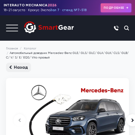
INTERAUTO MECHANICA
2026
ПОДРОБНЕЕ
18–21 августа · Крокус Экспо
Зал 7 · стенд №7-518
+7 (495)
Каталог
Главная
Автомобильный доводчик Mercedes-Benz GLE/ GLS/ GLC/ GLA/ GLK/ CLS/ GLB/
C/ V/ S/ E/ EQS/ Vito правый
Назад