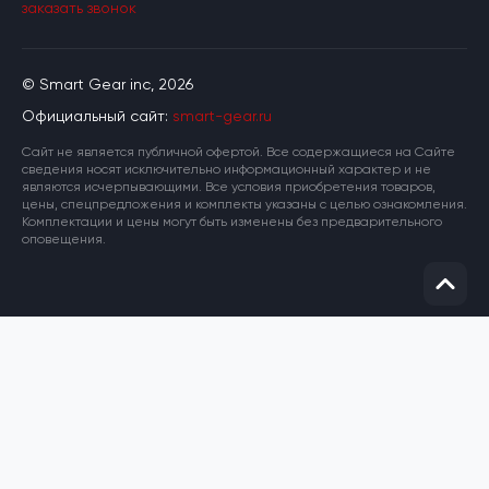
заказать звонок
© Smart Gear inc, 2026
Официальный сайт:
smart-gear.ru
Cайт не является публичной офертой. Все содержащиеся на Сайте
сведения носят исключительно информационный характер и не
являются исчерпывающими. Все условия приобретения товаров,
цены, спецпредложения и комплекты указаны с целью ознакомления.
Комплектации и цены могут быть изменены без предварительного
оповещения.