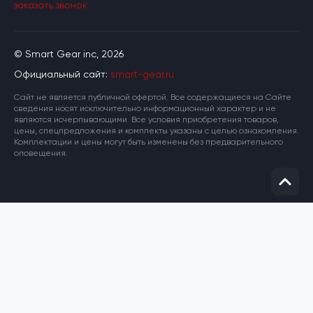
заказать звонок
© Smart Gear inc, 2026
Официальный сайт:
smart-gear.ru
Cайт не является публичной офертой. Все содержащиеся на Сайте
сведения носят исключительно информационный характер и не
являются исчерпывающими. Все условия приобретения товаров,
цены, спецпредложения и комплекты указаны с целью ознакомления.
Комплектации и цены могут быть изменены без предварительного
оповещения.