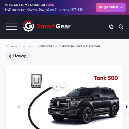
INTERAUTO MECHANICA
2026
ПОДРОБНЕЕ
18–21 августа · Крокус Экспо
Зал 7 · стенд №7-518
+7 (495)
Автомобильный доводчик Tank 500 правый
Каталог
Главная
Назад