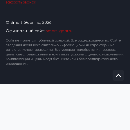
заказать звонок
© Smart Gear inc, 2026
Официальный сайт:
smart-gear.ru
Cайт не является публичной офертой. Все содержащиеся на Сайте
сведения носят исключительно информационный характер и не
являются исчерпывающими. Все условия приобретения товаров,
цены, спецпредложения и комплекты указаны с целью ознакомления.
Комплектации и цены могут быть изменены без предварительного
оповещения.