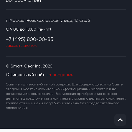
Вопрос - Ответ
г. Москва, Новохохловская улица, 17, стр. 2
C 9:00 до 18:00 (пн-пт)
+7 (495) 800-00-85
заказать звонок
© Smart Gear inc, 2026
Официальный сайт:
smart-gear.ru
Cайт не является публичной офертой. Все содержащиеся на Сайте
сведения носят исключительно информационный характер и не
являются исчерпывающими. Все условия приобретения товаров,
цены, спецпредложения и комплекты указаны с целью ознакомления.
Комплектации и цены могут быть изменены без предварительного
оповещения.