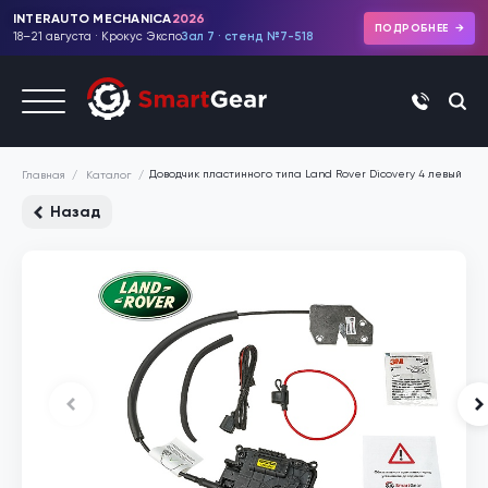
INTERAUTO MECHANICA
2026
ПОДРОБНЕЕ
18–21 августа · Крокус Экспо
Зал 7 · стенд №7-518
+7 (495)
Доводчик пластинного типа Land Rover Dicovery 4 левый
Каталог
Главная
Назад