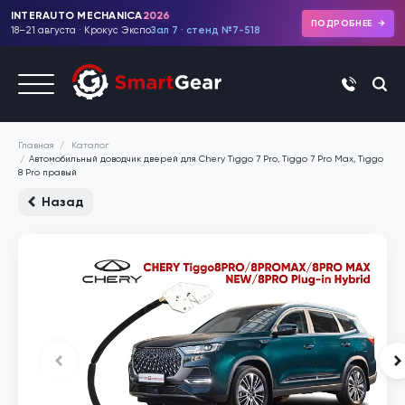
INTERAUTO MECHANICA
2026
ПОДРОБНЕЕ
18–21 августа · Крокус Экспо
Зал 7 · стенд №7-518
+7 (495)
Каталог
Главная
Автомобильный доводчик дверей для Chery Tiggo 7 Pro, Tiggo 7 Pro Max, Tiggo
8 Pro правый
Назад