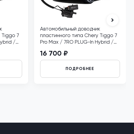
к
Автомобильный доводчик
 Tiggo 7
пластинного типа Chery Tiggo 7
ybrid /
Pro Max / 7RO PLUG-In Hybrid /
FL)/7L
Tiggo 7 Pro Max NEW(T1EFL)/7L
16 700 ₽
передний правый
ПОДРОБНЕЕ