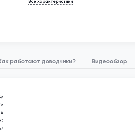
Все характеристики
Как работают доводчики?
Видеообзор
6V
2V
3А
°С
57