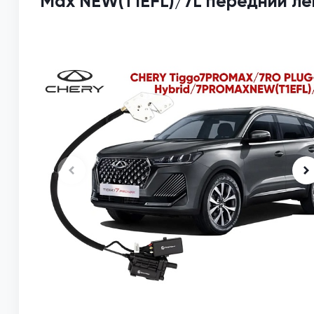
Max NEW(T1EFL)/7L передний л