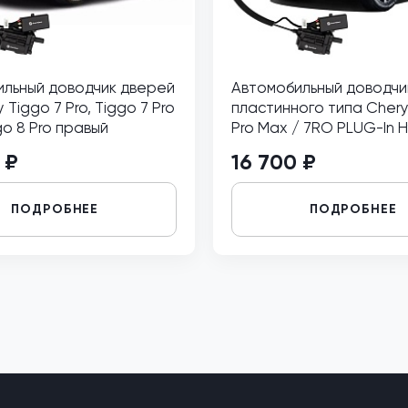
льный доводчик дверей
Автомобильный доводчи
 Tiggo 7 Pro, Tiggo 7 Pro
пластинного типа Chery
go 8 Pro правый
Pro Max / 7RO PLUG-In H
Tiggo 7 Pro Max NEW (T1E
 ₽
16 700 ₽
задний левый
ПОДРОБНЕЕ
ПОДРОБНЕЕ