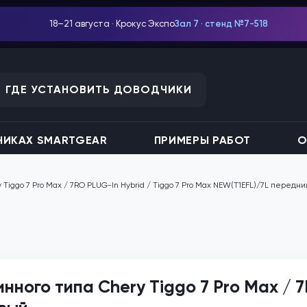
18–21 августа · Крокус Экспо
Зал 7 · стенд №7-518
ГДЕ УСТАНОВИТЬ ДОВОДЧИКИ
ИКАХ SMARTGEAR
ПРИМЕРЫ РАБОТ
О
Tiggo 7 Pro Max / 7RO PLUG-In Hybrid / Tiggo 7 Pro Max NEW(T1EFL)/7L передн
ного типа Chery Tiggo 7 Pro Max / 7R